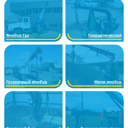
Ямобур Газ
Гидравлический
Гусеничный ямобур
Мини ямобур