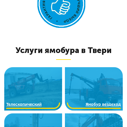
Услуги ямобура в Твери
Телескопический
Ямобур вездеход