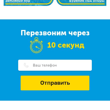
Земляной бур
Бурение под опоры
Перезвоним через
10 секунд
Отправить