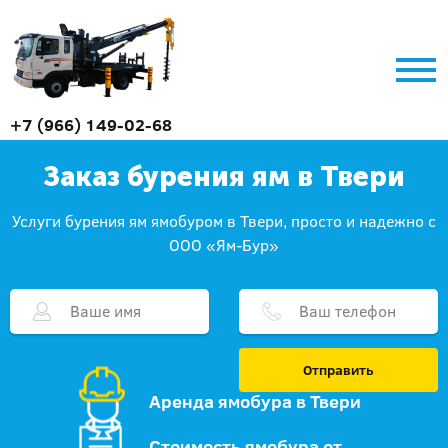
+7 (966) 149-02-68
Заказ бурения ям в Твери
Услуги бурения ям ямобуром в Твери, просто и надежно с
ООО «Ям-Бур»
Отправить
Аренда ямобура в Твери
Стоимость ямобура от