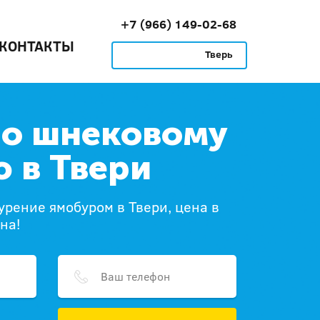
+7 (966) 149-02-68
КОНТАКТЫ
Тверь
по шнековому
 в Твери
урение ямобуром в Твери, цена в
на!