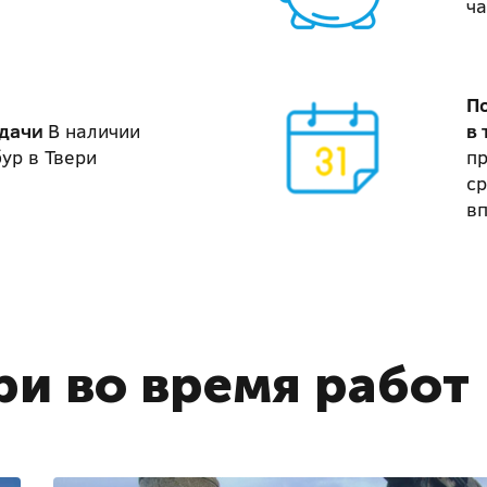
ча
П
адачи
В наличии
в 
ур в Твери
п
ср
в
ри во время работ