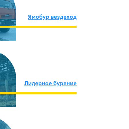
Ямобур вездеход
Лидерное бурение