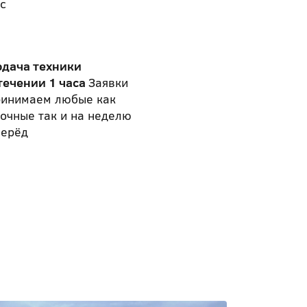
с
одача техники
течении 1 часа
Заявки
ринимаем любые как
очные так и на неделю
перёд