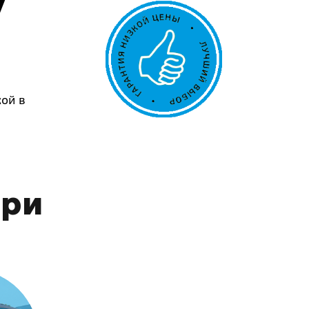
у
кой в
ери