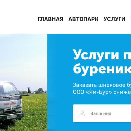
ГЛАВНАЯ
АВТОПАРК
УСЛУГИ
Услуги 
бурению
Заказать шнековое б
ООО «Ям-Бур» сниже