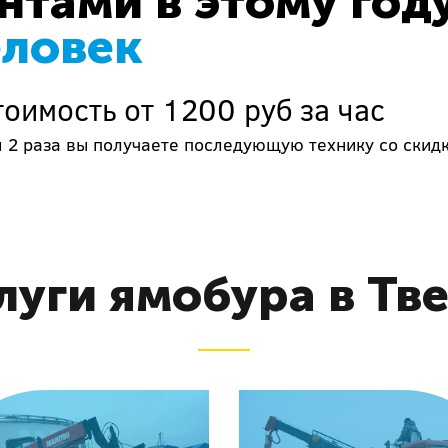
тами в этому год
еловек
оимость от 1200 руб за час
м 2 раза вы получаете последующую технику со скид
луги ямобура в Тв