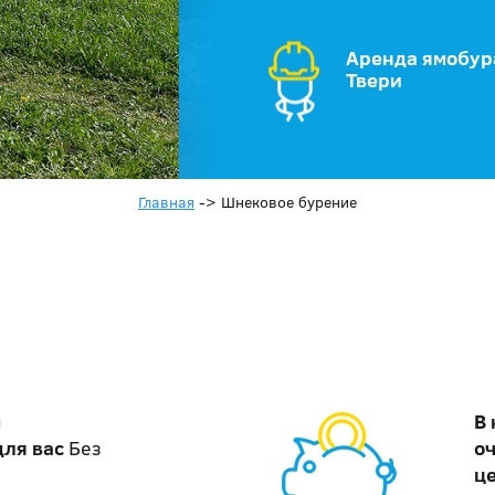
Аренда ямобур
Твери
Главная
->
Шнековое бурение
м
В
для вас
Без
о
ц