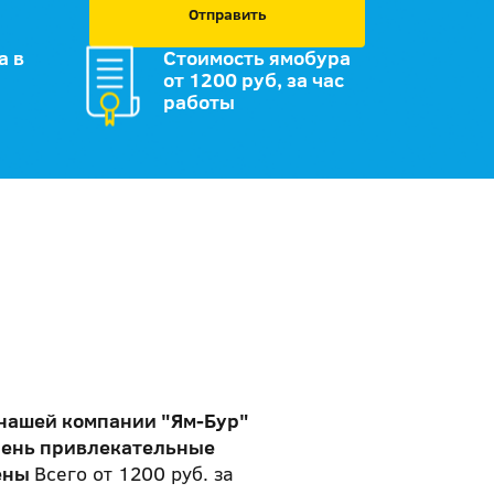
Отправить
а в
Стоимость ямобура
от 1200 руб, за час
работы
 нашей компании "Ям-Бур"
чень привлекательные
ены
Всего от 1200 руб. за